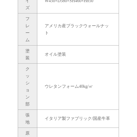
イ
W450×D580×SH460×H850
ズ
フ
レ
アメリカ産ブラックウォールナッ
ー
ト
ム
塗
オイル塗装
装
ク
ッ
シ
ウレタンフォーム40kg/㎥
ョ
ン
部
張
イタリア製ファブリック/国産牛革
地
原