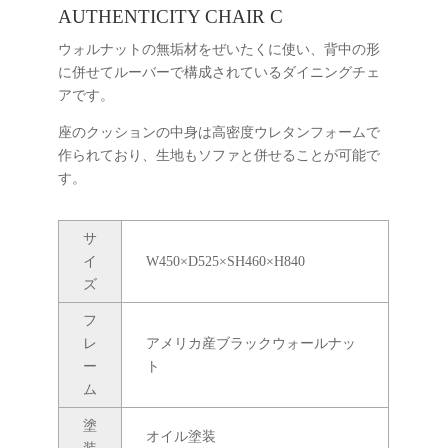
AUTHENTICITY CHAIR C
ウォルナットの無垢材をぜいたくに使い、背中の形
に併せてルーバーで構成されているダイニングチェ
アです。
座のクッションの中身は高密度ウレタンフォームで
作られており、生地もソファと併せることが可能で
す。
サ
イ
W450×D525×SH460×H840
ズ
フ
レ
アメリカ産ブラックウォールナッ
ー
ト
ム
塗
オイル塗装