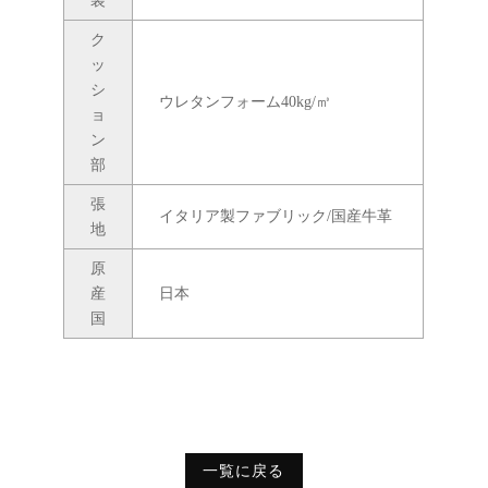
装
ク
ッ
シ
ウレタンフォーム40kg/㎥
ョ
ン
部
張
イタリア製ファブリック/国産牛革
地
原
産
日本
国
一覧に戻る